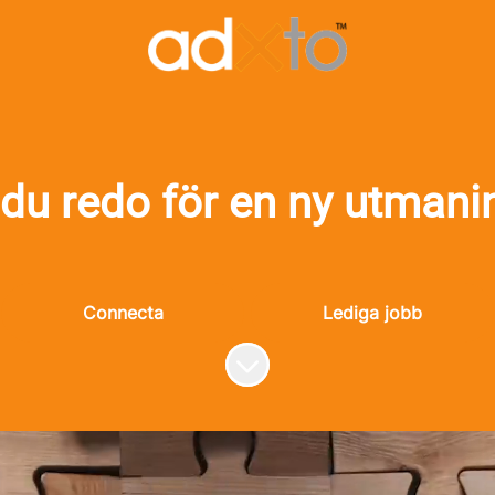
 du redo för en ny utmani
Connecta
Lediga jobb
Skrolla för mer innehåll