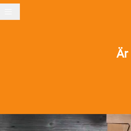
Dela sidan
KARRIÄRMENY
Är