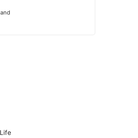
land
Life