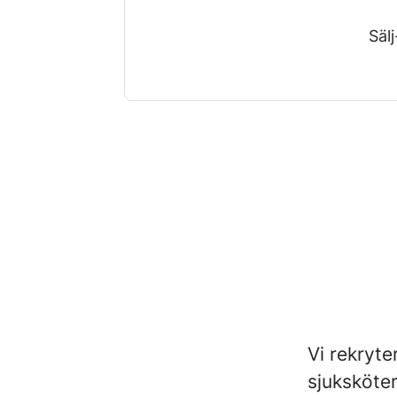
Säl
Vi rekryte
sjuksköte